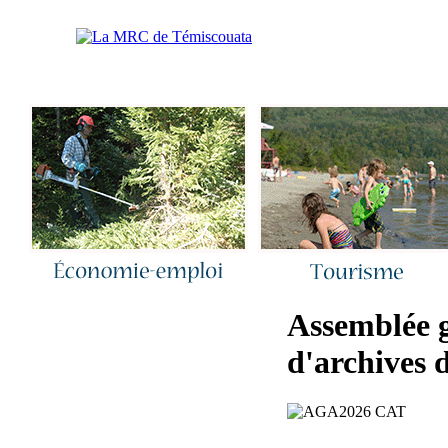
Accueil
|
Nous joindre
|
Quoi de neuf 
Assemblée g
d'archives 