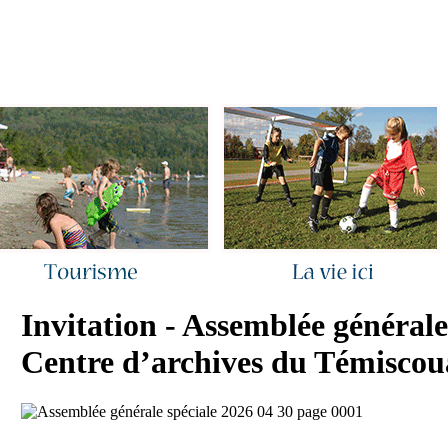
ous joindre
|
Quoi de neuf ?
|
Rechercher
|
Plan du site
Invitation - Assemblée générale
Centre d’archives du Témiscou