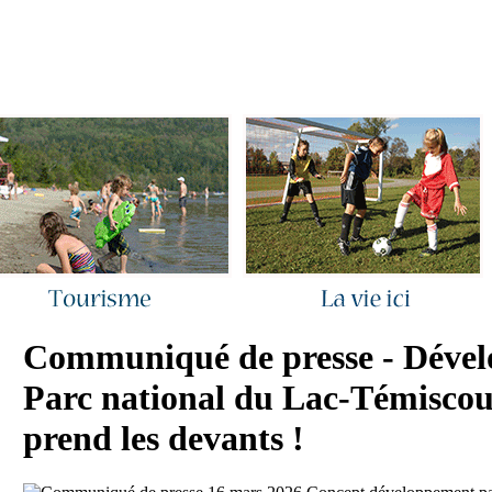
ous joindre
|
Quoi de neuf ?
|
Rechercher
|
Plan du site
Communiqué de presse - Déve
Parc national du Lac-Témisco
prend les devants !